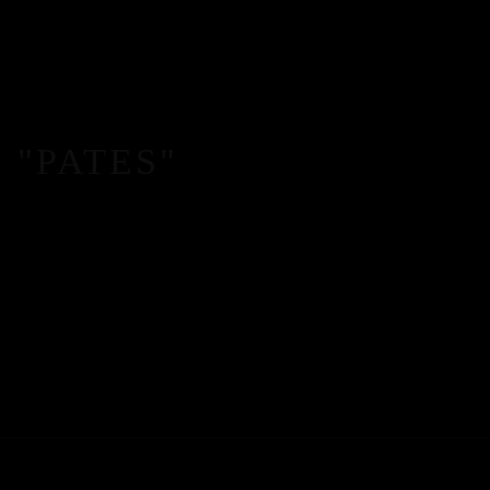
 "PATES"
CONTACT
Tel. +32 (0) 470 87 11 59
Mail. info@torofusion.be