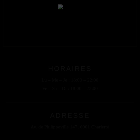
CONTACT
Tel. +32 (0) 470 87 11 59
Mail. info@torofusion.be
HORAIRES
Lu – Me – Je : 18:00 – 22:00
ADRESSE
Ve – Sa – Di : 18:00 – 23:00
Av. de Philippeville 147, 6001 Charleroi
ADRESSE
Av. de Philippeville 147, 6001 Charleroi